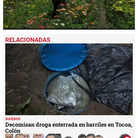
0
seconds
of
2
minutes,
44
seconds
SUCESOS
Decomisan droga enterrada en barriles en Tocoa,
Colón