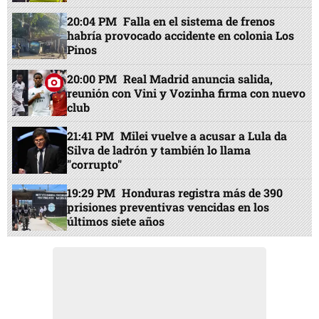
20:04 PM
Falla en el sistema de frenos
habría provocado accidente en colonia Los
Pinos
20:00 PM
Real Madrid anuncia salida,
reunión con Vini y Vozinha firma con nuevo
club
21:41 PM
Milei vuelve a acusar a Lula da
Silva de ladrón y también lo llama
"corrupto"
19:29 PM
Honduras registra más de 390
prisiones preventivas vencidas en los
últimos siete años