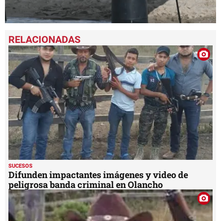
0
seconds
of
48
seconds
SUCESOS
Difunden impactantes imágenes y video de
peligrosa banda criminal en Olancho