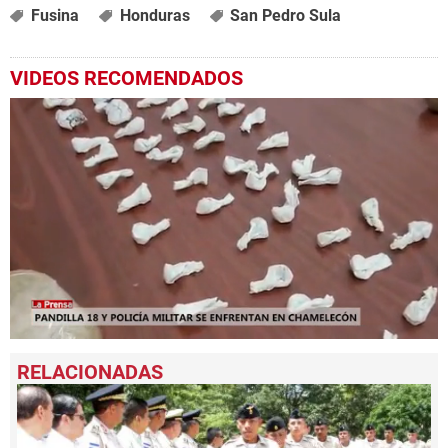
Fusina
Honduras
San Pedro Sula
VIDEOS RECOMENDADOS
0
seconds
of
1
minute,
26
seconds