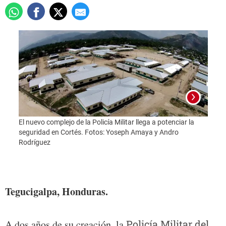
El nuevo complejo de la Policía Militar llega a potenciar la
seguridad en Cortés. Fotos: Yoseph Amaya y Andro
Rodríguez
Foto:
Tegucigalpa, Honduras.
A dos años de su creación, la
Policía Militar del