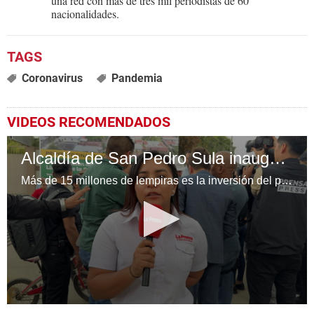
una red con más de tres mil periodistas de 60
nacionalidades.
Coronavirus
Pandemia
VIDEOS RECOMENDADOS
Alcaldía de San Pedro Sula inaugura la construcción del sistema de aguas lluvias en la colonia Honduras
Más de 15 millones de lempiras es la inversión del proyecto de construcción del Sistema de aguas lluvias de la colonia Honduras
0