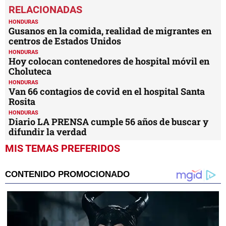
seconds
of
6
HONDURAS
minutes,
Gusanos en la comida, realidad de migrantes en
12
centros de Estados Unidos
seconds
HONDURAS
Hoy colocan contenedores de hospital móvil en
Choluteca
HONDURAS
Van 66 contagios de covid en el hospital Santa
Rosita
HONDURAS
Diario LA PRENSA cumple 56 años de buscar y
difundir la verdad
MIS TEMAS PREFERIDOS