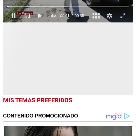
0
seconds
of
55
seconds
MIS TEMAS PREFERIDOS