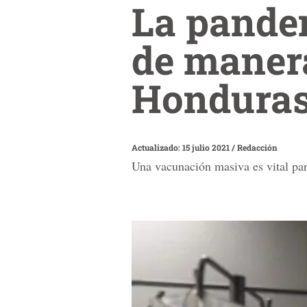
La pande
de maner
Hondura
Actualizado: 15 julio 2021
/
Redacción
Una vacunación masiva es vital par