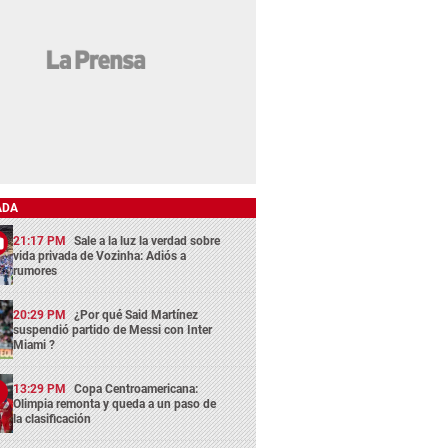
ADA
21:17 PM
Sale a la luz la verdad sobre
vida privada de Vozinha: Adiós a
rumores
20:29 PM
¿Por qué Said Martínez
suspendió partido de Messi con Inter
Miami ?
13:29 PM
Copa Centroamericana:
Olimpia remonta y queda a un paso de
la clasificación