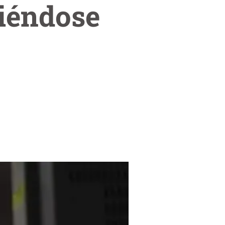
iéndose
n