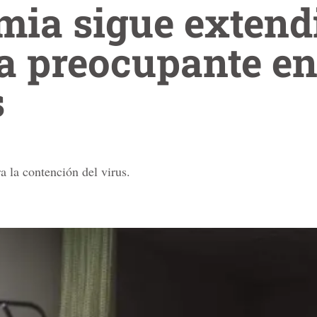
mia sigue extend
a preocupante e
s
a la contención del virus.