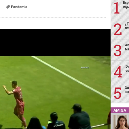
Esp
rega
s
Pandemia
¿T
re
Ab
Na
Di
es
Gu
as
AMIGA