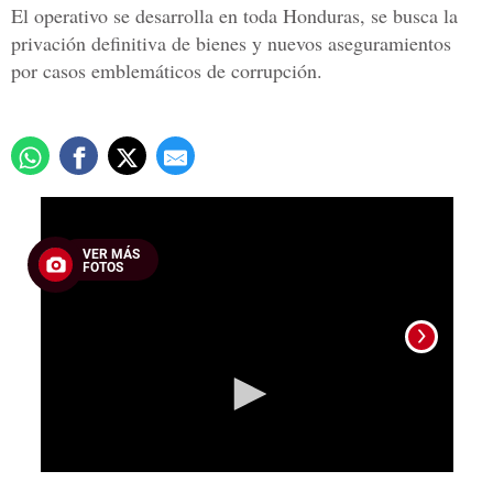
El operativo se desarrolla en toda Honduras, se busca la
privación definitiva de bienes y nuevos aseguramientos
por casos emblemáticos de corrupción.
0
seconds
of
VER MÁS
19
FOTOS
seconds
La ope
país.