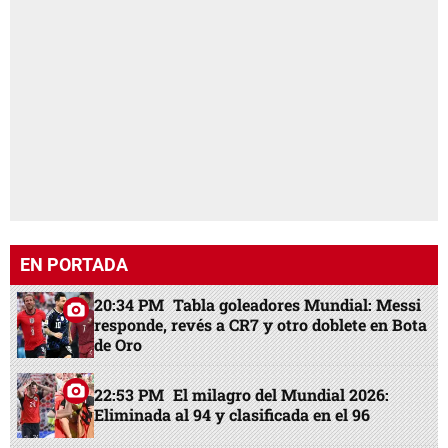
EN PORTADA
20:34 PM
Tabla goleadores Mundial: Messi
responde, revés a CR7 y otro doblete en Bota
de Oro
22:53 PM
El milagro del Mundial 2026:
Eliminada al 94 y clasificada en el 96