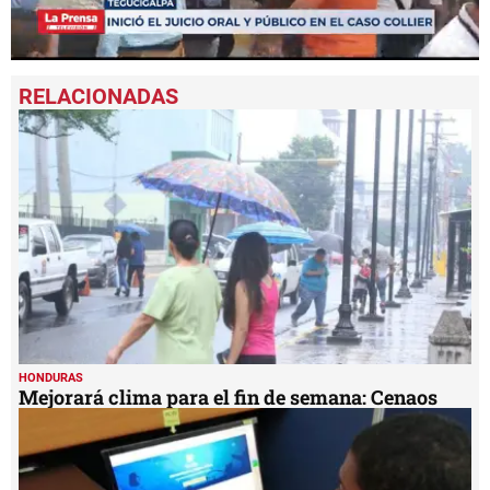
0
seconds
of
30
seconds
HONDURAS
Mejorará clima para el fin de semana: Cenaos