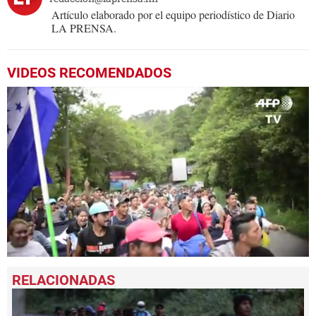
Artículo elaborado por el equipo periodístico de Diario
LA PRENSA.
VIDEOS RECOMENDADOS
0
seconds
of
1
minute,