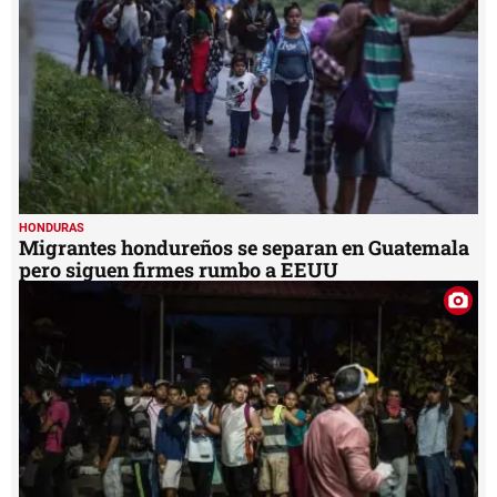
5
seconds
HONDURAS
Migrantes hondureños se separan en Guatemala
pero siguen firmes rumbo a EEUU