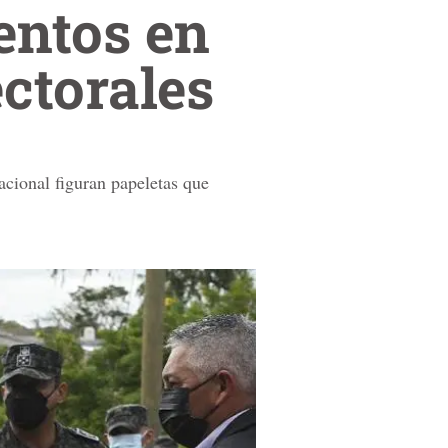
entos en
ectorales
acional figuran papeletas que