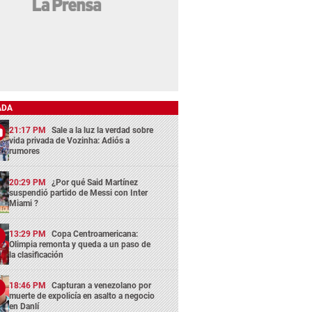
ADA
21:17 PM
Sale a la luz la verdad sobre
vida privada de Vozinha: Adiós a
rumores
20:29 PM
¿Por qué Said Martínez
suspendió partido de Messi con Inter
Miami ?
13:29 PM
Copa Centroamericana:
Olimpia remonta y queda a un paso de
la clasificación
18:46 PM
Capturan a venezolano por
muerte de expolicía en asalto a negocio
en Danlí