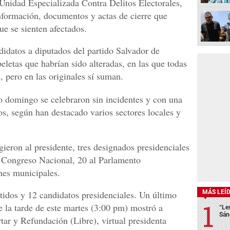
 Unidad Especializada Contra Delitos Electorales,
nformación, documentos y actas de cierre que
ue se sienten afectados.
didatos a diputados del partido Salvador de
letas que habrían sido alteradas, en las que todas
, pero en las originales sí suman.
o domingo se celebraron sin incidentes y con una
os, según han destacado varios sectores locales y
ieron al presidente, tres designados presidenciales
l Congreso Nacional, 20 al Parlamento
nes municipales.
MÁS LEÍ
rtidos y 12 candidatos presidenciales. Un último
 la tarde de este martes (3:00 pm) mostró a
“Le
Sán
rtar y Refundación (Libre), virtual presidenta