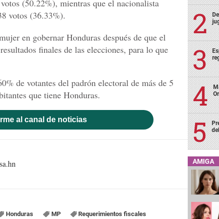
votos (50.22%), mientras que el nacionalista
38 votos (36.33%).
De
ju
a mujer en gobernar Honduras después de que el
resultados finales de las elecciones, para lo que
Es
re
60% de votantes del padrón electoral de más de 5
Ma
abitantes que tiene Honduras.
Or
rme al canal de noticias
Pr
de
AMIGA
sa.hn
Honduras
MP
Requerimientos fiscales