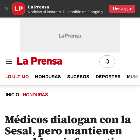
La Prensa
×
Descargar
Noticias al instante. Disponible en Google y IOS
LO ÚLTIMO
HONDURAS
SUCESOS
DEPORTES
MUN
INICIO
·
HONDURAS
Médicos dialogan con la
Sesal, pero mantienen