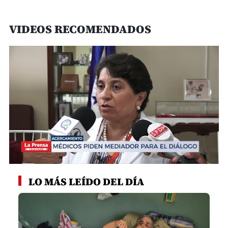
VIDEOS RECOMENDADOS
0
seconds
LO MÁS LEÍDO DEL DÍA
of
1
minute,
48
seconds