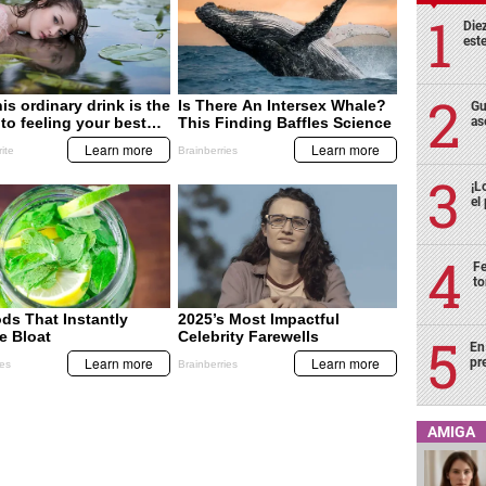
Die
est
Gu
as
¡L
el
Fe
to
En
pr
AMIGA