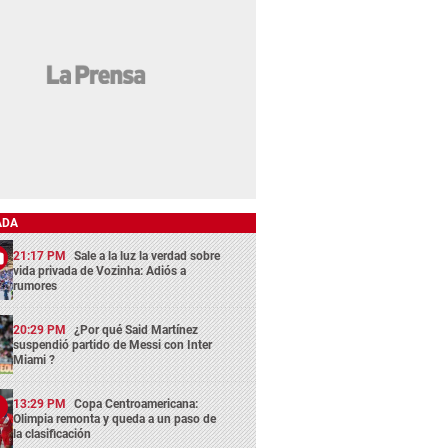
ADA
21:17 PM
Sale a la luz la verdad sobre
vida privada de Vozinha: Adiós a
rumores
20:29 PM
¿Por qué Said Martínez
suspendió partido de Messi con Inter
Miami ?
13:29 PM
Copa Centroamericana:
Olimpia remonta y queda a un paso de
la clasificación