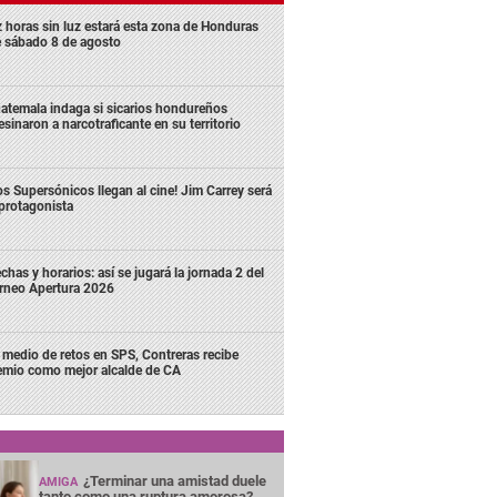
z horas sin luz estará esta zona de Honduras
e sábado 8 de agosto
atemala indaga si sicarios hondureños
esinaron a narcotraficante en su territorio
os Supersónicos llegan al cine! Jim Carrey será
 protagonista
chas y horarios: así se jugará la jornada 2 del
rneo Apertura 2026
 medio de retos en SPS, Contreras recibe
emio como mejor alcalde de CA
¿Terminar una amistad duele
AMIGA
tanto como una ruptura amorosa?