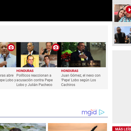
HONDURAS
HONDURAS
uras abre
Políticos reaccionan a
Juan Gómez, el nexo con
epe Lobo y
acusación contra Pepe
'Pepe' Lobo según Los
Lobo y Julián Pacheco
Cachiros
MÁS LEÍ