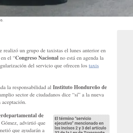
io.
 realizó un grupo de taxistas el lunes anterior en
Congreso Nacional
 en el “
no está en agenda la
gularización del servicio que ofrecen los
taxis
Instituto Hondureño de
ada la responsabilidad al
mplio sector de ciudadanos dice “sí” a la nueva
 aceptación.
erdepartamental de
El término “servicio
o Gómez, advirtió que
ejecutivo” mencionado en
los incisos 2 y 3 del artículo
ometió que ayudarán a
32 de la Ley de Transporte