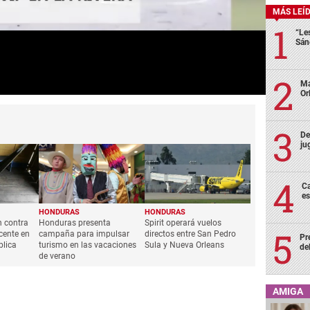
MÁS LEÍ
“Le
Sán
Ma
Or
De
ju
Ca
es
HONDURAS
HONDURAS
n contra
Honduras presenta
Spirit operará vuelos
cente en
campaña para impulsar
directos entre San Pedro
Pr
lica
turismo en las vacaciones
Sula y Nueva Orleans
de
de verano
AMIGA