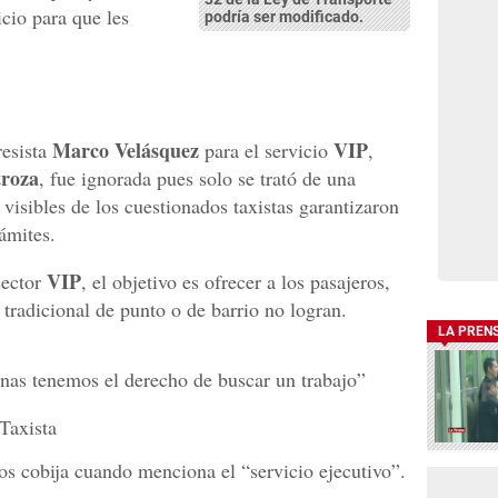
icio para que les
podría ser modificado.
Marco Velásquez
VIP
resista
para el servicio
,
troza
, fue ignorada pues solo se trató de una
s visibles de los cuestionados taxistas garantizaron
ámites.
VIP
sector
, el objetivo es ofrecer a los pasajeros,
i tradicional de punto o de barrio no logran.
LA PREN
onas tenemos el derecho de buscar un trabajo”
Taxista
os cobija cuando menciona el “servicio ejecutivo”.