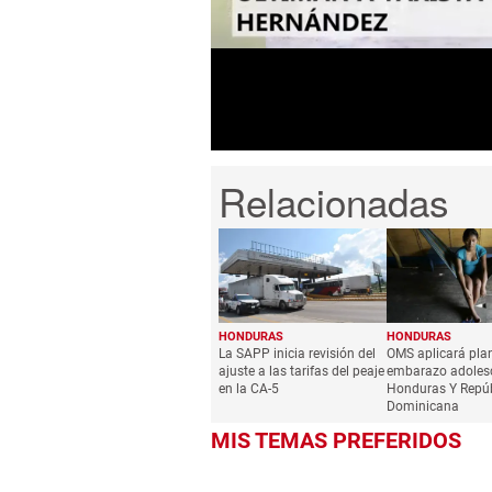
42
seconds
Volume
0%
HONDURAS
HONDURAS
La SAPP inicia revisión del
OMS aplicará pla
ajuste a las tarifas del peaje
embarazo adoles
en la CA-5
Honduras Y Repúb
Dominicana
MIS TEMAS PREFERIDOS