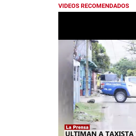
VIDEOS RECOMENDADOS
0
seconds
of