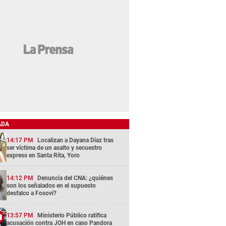
ADA
14:17 PM
Localizan a Dayana Díaz tras
ser víctima de un asalto y secuestro
express en Santa Rita, Yoro
14:12 PM
Denuncia del CNA: ¿quiénes
son los señalados en el supuesto
desfalco a Fosovi?
13:57 PM
Ministerio Público ratifica
acusación contra JOH en caso Pandora