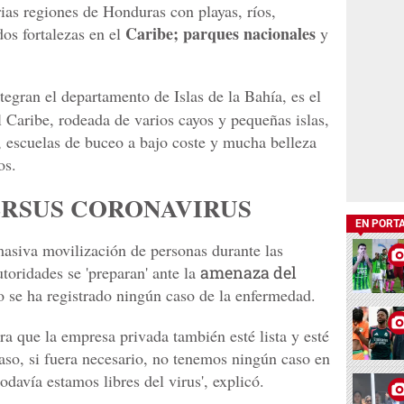
arias regiones de Honduras con playas, ríos,
Caribe; parques nacionales
os fortalezas en el
y
tegran el departamento de Islas de la Bahía, es el
 Caribe, rodeada de varios cayos y pequeñas islas,
al, escuelas de buceo a bajo coste y mucha belleza
os.
ERSUS CORONAVIRUS
EN PORT
masiva movilización de personas durante las
toridades se 'preparan' ante la
amenaza del
o se ha registrado ningún caso de la enfermedad.
 que la empresa privada también esté lista y esté
so, si fuera necesario, no tenemos ningún caso en
todavía estamos libres del virus', explicó.