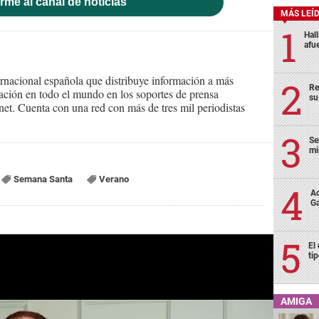
rme al canal de noticias
MÁS LEÍ
Hal
afu
ernacional española que distribuye información a más
Re
ción en todo el mundo en los soportes de prensa
su
ternet. Cuenta con una red con más de tres mil periodistas
Se
mi
Semana Santa
Verano
Ac
Ga
El
ti
AMIGA