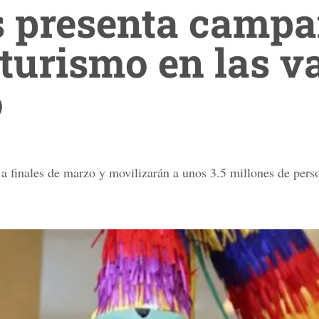
 presenta campa
turismo en las v
o
 a finales de marzo y movilizarán a unos 3.5 millones de pers