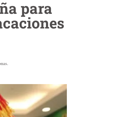
ña para
acaciones
onas.