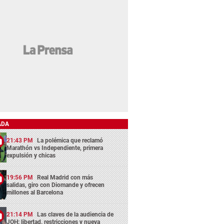
ADA
21:43 PM
La polémica que reclamó
Marathón vs Independiente, primera
expulsión y chicas
19:56 PM
Real Madrid con más
salidas, giro con Diomande y ofrecen
millones al Barcelona
21:14 PM
Las claves de la audiencia de
JOH: libertad, restricciones y nueva