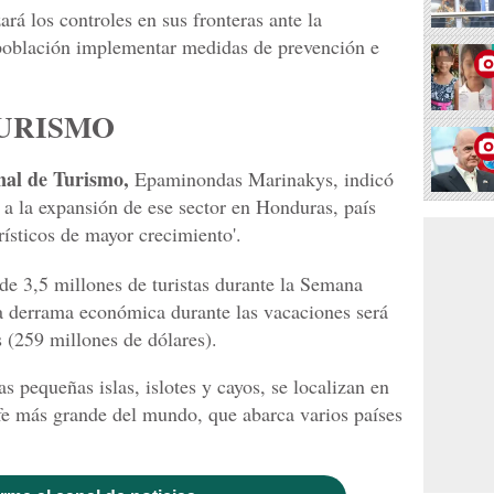
á los controles en sus fronteras ante la
 población implementar medidas de prevención e
TURISMO
al de Turismo,
Epaminondas Marinakys, indicó
 a la expansión de ese sector en Honduras, país
urísticos de mayor crecimiento'.
e 3,5 millones de turistas durante la Semana
 la derrama económica durante las vacaciones será
 (259 millones de dólares).
as pequeñas islas, islotes y cayos, se localizan en
ife más grande del mundo, que abarca varios países