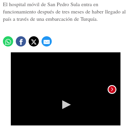
El hospital móvil de San Pedro Sula entra en
funcionamiento después de tres meses de haber llegado al
país a través de una embarcación de Turquía.
0
seconds
of
50
seconds
Hoy i
entre