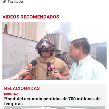
Traslado
VIDEOS RECOMENDADOS
0
seconds
of
5
HONDURAS
minutes,
Hondutel acumula pérdidas de 700 millones de
31
lempiras
seconds