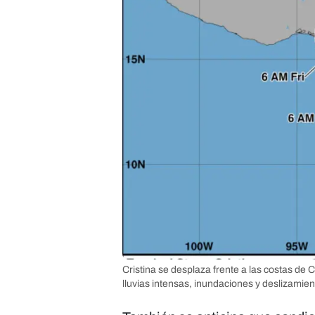
Cristina se desplaza frente a las costas de
lluvias intensas, inundaciones y deslizamien