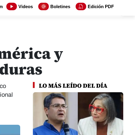
m
Videos
Boletines
Edición PDF
américa y
nduras
LO MÁS LEÍDO DEL DÍA
eco
ional