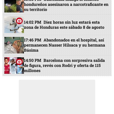
hondureños asesinaron a narcotraficante en
su territorio
14:02 PM
Diez horas sin luz estará esta
zona de Honduras este sábado 8 de agosto
17:46 PM
Abandonados en el hospital, así
permanecen Nasser Hilsaca y su hermana
Básima
14:50 PM
Barcelona con sorpresiva salida
de figura, revés con Rodri y oferta de 115
millones