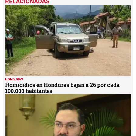
of
47
seconds
HONDURAS
Homicidios en Honduras bajan a 26 por cada
100.000 habitantes