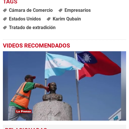
Cámara de Comercio
Empresarios
Estados Unidos
Karim Qubain
Tratado de extradición
VIDEOS RECOMENDADOS
0
seconds