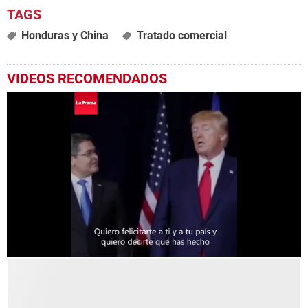
Honduras y China
Tratado comercial
VIDEOS RECOMENDADOS
0
seconds
of
31
seconds