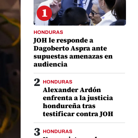
1
HONDURAS
JOH le responde a
Dagoberto Aspra ante
supuestas amenazas en
audiencia
2
HONDURAS
Alexander Ardón
enfrenta a la justicia
hondureña tras
testificar contra JOH
3
HONDURAS