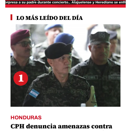
0
seconds
LO MÁS LEÍDO DEL DÍA
of
1
minute,
41
seconds
1
HONDURAS
CPH denuncia amenazas contra