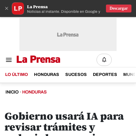
La Prensa
×
Descargar
Noticias al instante. Disponible en Google y IOS
LO ÚLTIMO
HONDURAS
SUCESOS
DEPORTES
MUN
INICIO
·
HONDURAS
Gobierno usará IA para
revisar trámites y