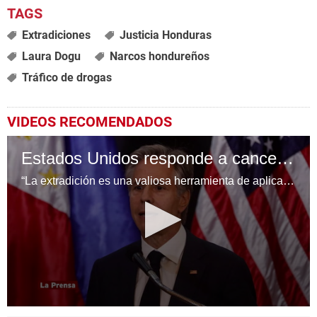
Extradiciones
Justicia Honduras
Laura Dogu
Narcos hondureños
Tráfico de drogas
VIDEOS RECOMENDADOS
Estados Unidos responde a cancelación de tratado de extradición con Honduras
“La extradición es una valiosa herramienta de aplicación de la ley que ha beneficiado tanto al pueblo de Honduras como a Estados Unidos”, dijo a EFE un portavoz del Departamento de Estado de EE.UU.
0