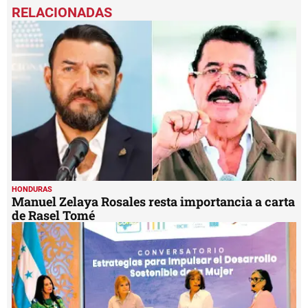
seconds
of
2
minutes,
22
seconds
HONDURAS
Manuel Zelaya Rosales resta importancia a carta
de Rasel Tomé