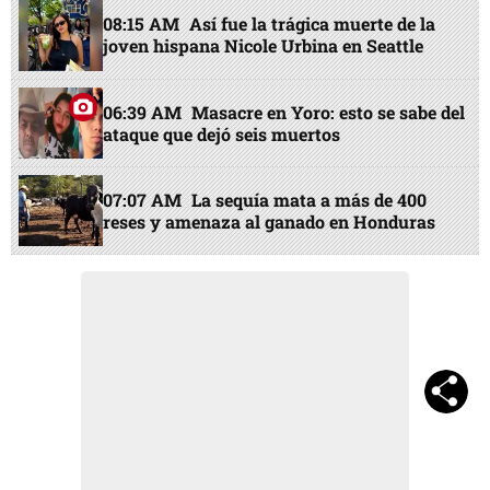
08:15 AM
Así fue la trágica muerte de la
joven hispana Nicole Urbina en Seattle
06:39 AM
Masacre en Yoro: esto se sabe del
ataque que dejó seis muertos
07:07 AM
La sequía mata a más de 400
reses y amenaza al ganado en Honduras