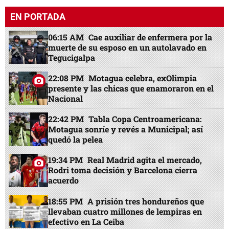
EN PORTADA
06:15 AM
Cae auxiliar de enfermera por la
muerte de su esposo en un autolavado en
Tegucigalpa
22:08 PM
Motagua celebra, exOlimpia
presente y las chicas que enamoraron en el
Nacional
22:42 PM
Tabla Copa Centroamericana:
Motagua sonríe y revés a Municipal; así
quedó la pelea
19:34 PM
Real Madrid agita el mercado,
Rodri toma decisión y Barcelona cierra
acuerdo
18:55 PM
A prisión tres hondureños que
llevaban cuatro millones de lempiras en
efectivo en La Ceiba