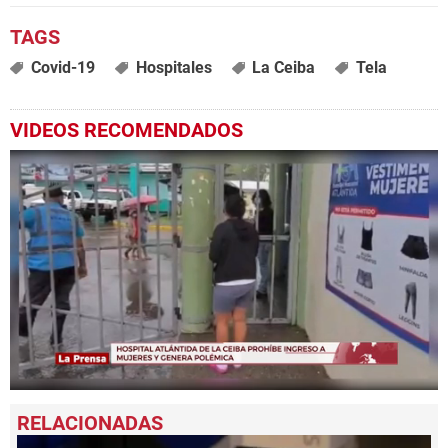
Covid-19
Hospitales
La Ceiba
Tela
VIDEOS RECOMENDADOS
0
seconds
of
1