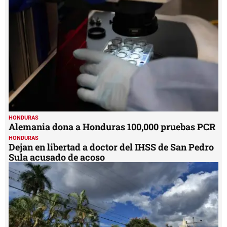
minute,
16
seconds
HONDURAS
Alemania dona a Honduras 100,000 pruebas PCR
HONDURAS
Dejan en libertad a doctor del IHSS de San Pedro
Sula acusado de acoso