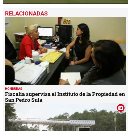
0
seconds
of
1
minute,
7
seconds
HONDURAS
Fiscalía supervisa el Instituto de la Propiedad en
San Pedro Sula