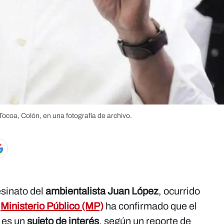
ocoa, Colón, en una fotografía de archivo.
esinato del
ambientalista Juan López
, ocurrido
l
Ministerio Público (MP)
ha confirmado que el
es un
sujeto de interés
, según un reporte de