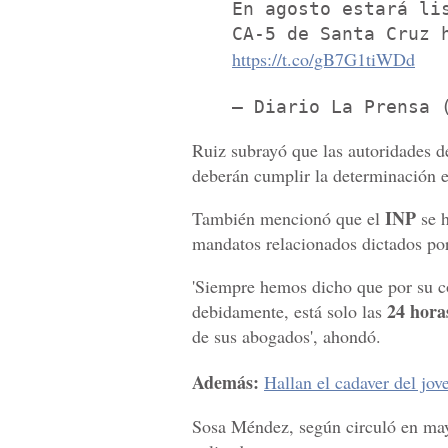
En agosto estará li
CA-5 de Santa Cruz 
https://t.co/gB7G1tiWDd
— Diario La Prensa 
Ruiz subrayó que las autoridades d
deberán cumplir la determinación e
INP
También mencionó que el
se h
mandatos relacionados dictados por
'Siempre hemos dicho que por su co
24 hora
debidamente, está solo las
de sus abogados', ahondó.
Además:
Hallan el cadaver del jo
Sosa Méndez, según circuló en mayo,