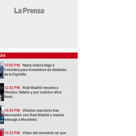
ADA
15:02 PM
Nasry Asfura llega a
Colombia para investidura de Abelardo
de la Espriella
12:32 PM
Real Madrid renueva a
Vinicius: Salario y por cuántos años
firmó
15:35 PM
Vinicius reacciona tras
renovación con Real Madrid y manda
mensaje a Mourinho
15:23 PM
Video del momento en que