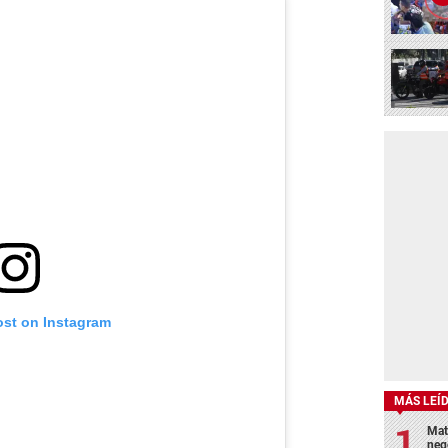
ost on Instagram
MÁS LEÍ
Mat
neg