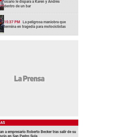
sicario le dispara a Karen y Andrés
dentro de un bar
15:37 PM
La peligrosa maniobra que
termina en tragedia para motociclistas
DAS
an a empresario Roberto Becker tras salir de su
ocio en San Pedro Sula