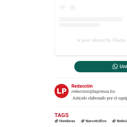
A post shared by Diario
Uni
Redacción
redaccion@laprensa.hn
Artículo elaborado por el eq
Honduras
Narcotráfico
Notic