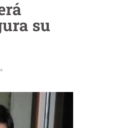
erá
gura su
o.