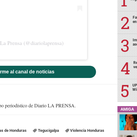
Fa
en
Im
 La Prensa (@diariolaprensa)
as
Re
ve
rme al canal de noticias
UP
Wi
uipo periodístico de Diario LA PRENSA.
AMIGA
ias de Honduras
Tegucigalpa
Violencia Honduras