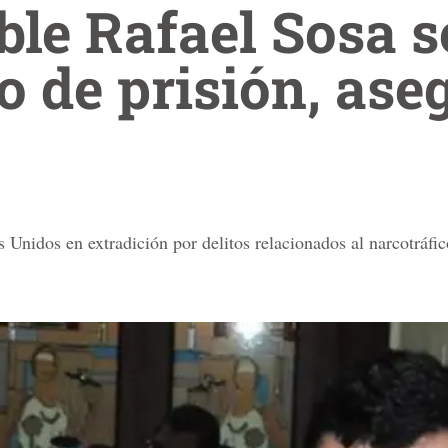
ble Rafael Sosa s
o de prisión, ase
Unidos en extradición por delitos relacionados al narcotráfic