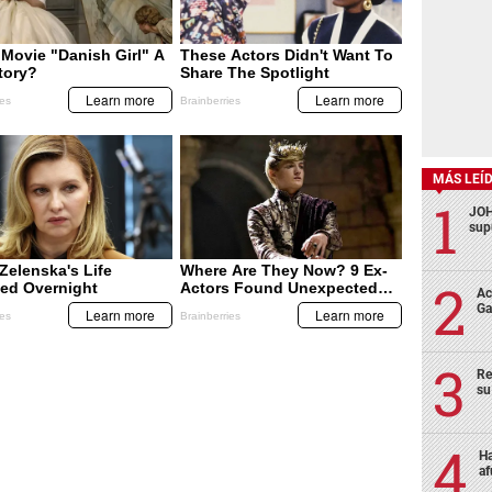
MÁS LEÍ
JOH
sup
Ac
Ga
Re
su
Ha
af