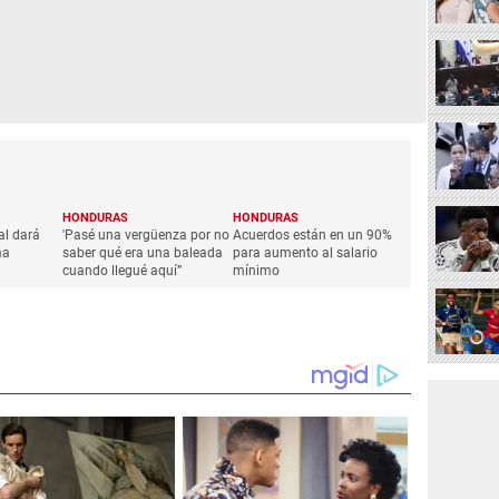
HONDURAS
HONDURAS
l dará
'Pasé una vergüenza por no
Acuerdos están en un 90%
ma
saber qué era una baleada
para aumento al salario
cuando llegué aquí”
mínimo