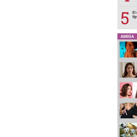
El
ti
AMIGA