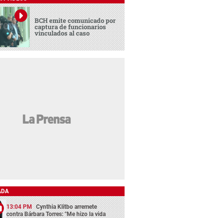
BCH emite comunicado por
captura de funcionarios
vinculados al caso
ADA
13:04 PM
Cynthia Klitbo arremete
contra Bárbara Torres: "Me hizo la vida