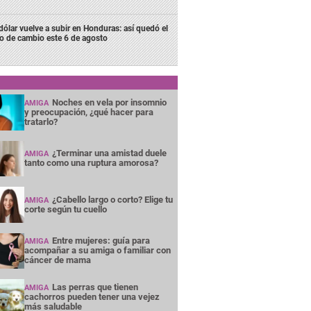
 dólar vuelve a subir en Honduras: así quedó el
po de cambio este 6 de agosto
Noches en vela por insomnio
AMIGA
y preocupación, ¿qué hacer para
tratarlo?
¿Terminar una amistad duele
AMIGA
tanto como una ruptura amorosa?
¿Cabello largo o corto? Elige tu
AMIGA
corte según tu cuello
Entre mujeres: guía para
AMIGA
acompañar a su amiga o familiar con
cáncer de mama
Las perras que tienen
AMIGA
cachorros pueden tener una vejez
más saludable