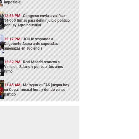
imposible"
12:56 PM
Congreso envía a verificar
14,000 firmas para definir juicio político
por Ley Agroindustrial
12:17 PM
JOH le responde a
Dagoberto Aspra ante supuestas
amenazas en audiencia
12:32 PM
Real Madrid renueva a
Vinicius: Salario y por cuañtos años
firmó
11:45 AM
Motagua vs FAS juegan hoy
en Copa: Inusual hora y dónde ver su
partido