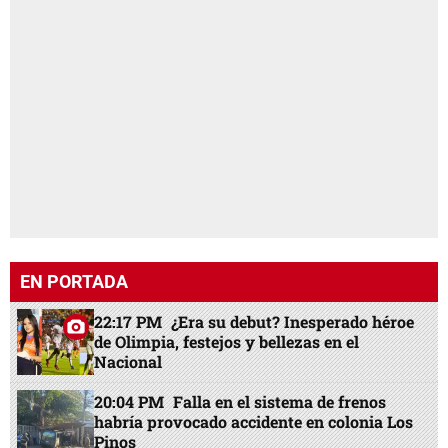
EN PORTADA
22:17 PM
¿Era su debut? Inesperado héroe
de Olimpia, festejos y bellezas en el
Nacional
20:04 PM
Falla en el sistema de frenos
habría provocado accidente en colonia Los
Pinos