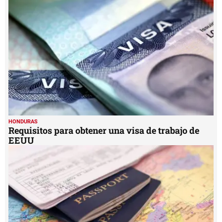
1
minute,
50
seconds
HONDURAS
Requisitos para obtener una visa de trabajo de
EEUU