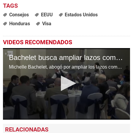
Consejos
EEUU
Estados Unidos
Honduras
Visa
VIDEOS RECOMENDADOS
Bachelet busca ampliar lazos comerciales y de inversión con Honduras
Michelle Bachelet, abogó por ampliar los lazos comerciales y de inversión entre su país y Honduras, al inaugurar un encuentro empresarial para explorar las oportunidades de negocio
0
seconds
of