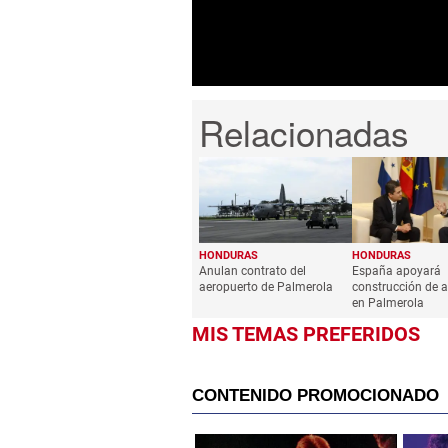
seconds
Volume
0%
HONDURAS
HONDURAS
Anulan contrato del
España apoyará
aeropuerto de Palmerola
construcción de 
en Palmerola
MIS TEMAS PREFERIDOS