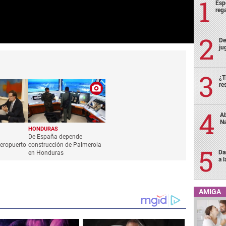
Esp
rega
De
ju
¿T
re
Ab
Na
HONDURAS
De España depende
aeropuerto
construcción de Palmerola
Da
en Honduras
a 
AMIGA