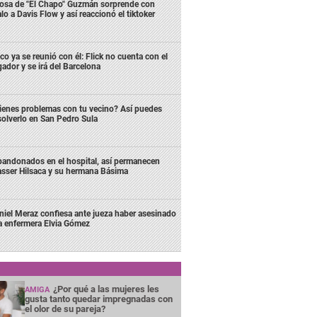
osa de "El Chapo" Guzmán sorprende con
lo a Davis Flow y así reaccionó el tiktoker
co ya se reunió con él: Flick no cuenta con el
gador y se irá del Barcelona
ienes problemas con tu vecino? Así puedes
solverlo en San Pedro Sula
andonados en el hospital, así permanecen
sser Hilsaca y su hermana Básima
niel Meraz confiesa ante jueza haber asesinado
la enfermera Elvia Gómez
¿Por qué a las mujeres les
AMIGA
gusta tanto quedar impregnadas con
el olor de su pareja?