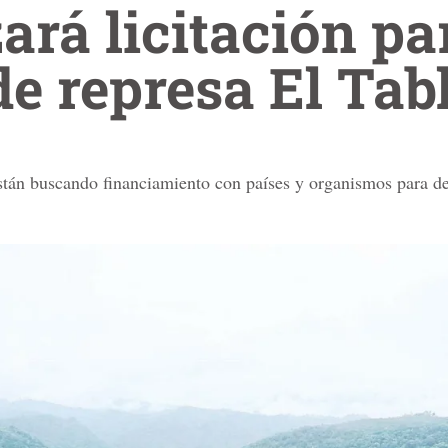
ará licitación pa
de represa El Tab
tán buscando financiamiento con países y organismos para desa