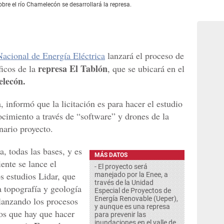
bre el río Chamelecón se desarrollará la represa.
cional de Energía Eléctrica
lanzará el proceso de
represa El Tablón
ficos de la
, que se ubicará en el
elecón.
, informó que la licitación es para hacer el estudio
ocimiento a través de “software” y drones de la
nario proyecto.
, todas las bases, y es
MÁS DATOS
ente se lance el
- El proyecto será
 estudios Lidar, que
manejado por la Enee, a
través de la Unidad
a topografía y geología
Especial de Proyectos de
Energía Renovable (Ueper),
 lanzando los procesos
y aunque es una represa
ios que hay que hacer
para prevenir las
inundaciones en el valle de