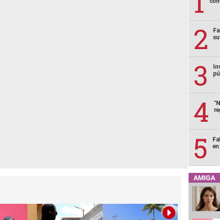
com
Fa
su
In
pú
"N
re
Fa
en 
AMIGA