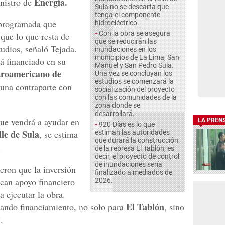
Energía.
nistro de
Sula no se descarta que
tenga el componente
 programada que
hidroeléctrico.
-
Con la obra se asegura
que lo que resta de
que se reducirán las
tudios, señaló Tejada.
inundaciones en los
municipios de La Lima, San
rá financiado en su
Manuel y San Pedro Sula.
roamericano de
Una vez se concluyan los
estudios se comenzará la
 una contraparte con
socialización del proyecto
con las comunidades de la
zona donde se
desarrollará.
que vendrá a ayudar en
LA PREN
-
920 Días es lo que
lle de Sula
, se estima
estiman las autoridades
que durará la construcción
.
de la represa El Tablón; es
decir, el proyecto de control
de inundaciones sería
jeron que la inversión
finalizado a mediados de
scan apoyo financiero
2026.
 ejecutar la obra.
El Tablón
ando financiamiento, no solo para
, sino
.