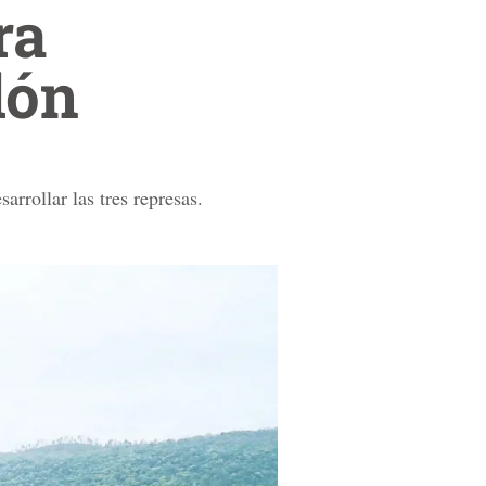
ra
lón
rrollar las tres represas.