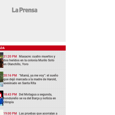
ADA
21:20 PM
Masacre: cuatro muertos y
dos heridos en la colonia Murilo Soto
en Olanchito, Yoro
20:16 PM
“Mamá, ya me voy”: el sueño
que dejó marcada a la madre de Harold,
asesinado en Santa Rita
18:43 PM
Del Motagua a segunda,
hondureño se va del Barça y noticia en
Olimpia
19:00 PM
Las pruebas que acorralan a