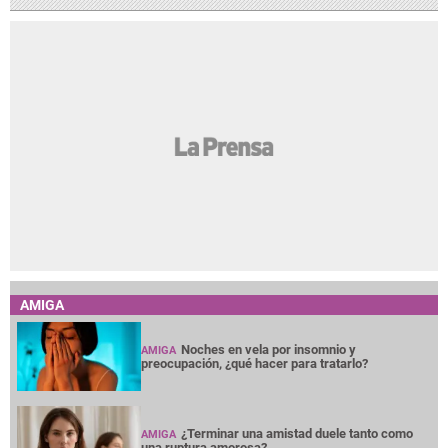
AMIGA
Noches en vela por insomnio y
AMIGA
preocupación, ¿qué hacer para tratarlo?
¿Terminar una amistad duele tanto como
AMIGA
una ruptura amorosa?