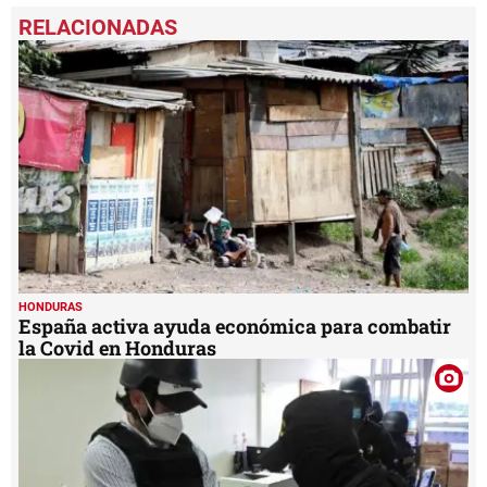
seconds
of
1
minute,
11
seconds
HONDURAS
España activa ayuda económica para combatir
la Covid en Honduras