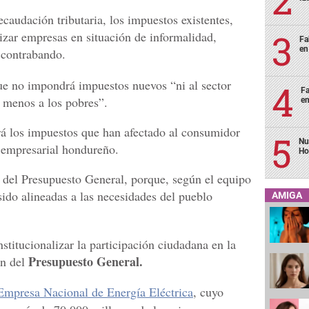
ecaudación tributaria, los impuestos existentes,
izar empresas en situación de informalidad,
Fa
en
l contrabando.
que no impondrá impuestos nuevos “ni al sector
Fa
 menos a los pobres”.
en
rá los impuestos que han afectado al consumidor
Nu
r empresarial hondureño.
Ho
n del Presupuesto General, porque, según el equipo
sido alineadas a las necesidades del pueblo
AMIGA
nstitucionalizar la participación ciudadana en la
Presupuesto General.
ón del
Empresa Nacional de Energía Eléctrica
, cuyo