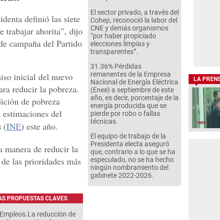
El sector privado, a través del
denta definió las siete
Cohep, reconoció la labor del
CNE y demás organismos
 trabajar ahorita”, dijo
“por haber propiciado
 de campaña del Partido
elecciones limpias y
transparentes”.
31.36% Pérdidas
remanentes de la Empresa
iso inicial del nuevo
LA PREN
Nacional de Energía Eléctrica
ara reducir la pobreza.
(Enee) a septiembre de este
año, es decir, porcentaje de la
dición de pobreza
energía producida que se
 estimaciones del
pierde por robo o fallas
técnicas.
s
(
INE
) este año.
El equipo de trabajo de la
Presidenta electa aseguró
a manera de reducir la
que, contrario a lo que se ha
de las prioridades más
especulado, no se ha hecho
ningún nombramiento del
gabinete 2022-2026.
AS PROPUESTAS CLAVES
 Empleos.La reducción de