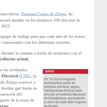
denta electa,
Xiomara Castro de Zelaya
, ha
uscará atender en los primeros 100 días tras la
e 2022.
 equipo de trabajo para que cada uno de los temas
 consesuados con los diferentes sectores.
 durante la semana a través de reuniones con el
Gobierno actual.
s los resultados
DATOS
 Electoral
(
CNE
), la
53.7% De los hogares
 de Zelaya convocó a
hondureños están en
pobreza extrema, según
a diseñar qué harán en
estimaciones hechas este
ransición del
año por el Instituto Nacional
de Estadísticas, equivalente
 partir de la toma de
a cinco de cada diez hogares
erno.
en el país.