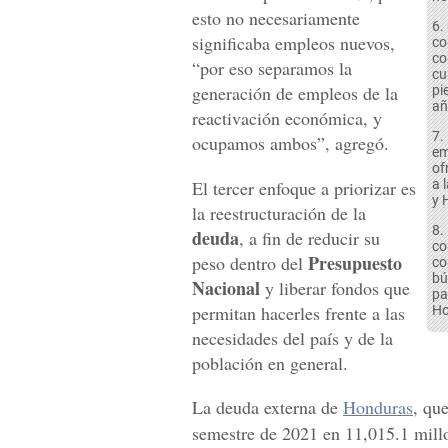
esto no necesariamente
6.
significaba empleos nuevos,
co
co
“por eso separamos la
cu
generación de empleos de la
pi
añ
reactivación económica, y
7.
ocupamos ambos”, agregó.
em
of
El tercer enfoque a priorizar es
a 
y 
la reestructuración de la
8.
deuda
, a fin de reducir su
co
Presupuesto
peso dentro del
co
bú
Nacional
y liberar fondos que
pa
permitan hacerles frente a las
Ho
necesidades del país y de la
población en general.
La deuda externa de
Honduras
, qu
semestre de 2021 en 11,015.1 millo