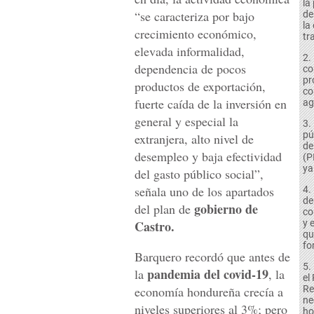
la
“se caracteriza por bajo
de
la
crecimiento económico,
tr
elevada informalidad,
2.
dependencia de pocos
co
pr
productos de exportación,
co
fuerte caída de la inversión en
ag
general y especial la
3.
pú
extranjera, alto nivel de
de
desempleo y baja efectividad
(P
ya
del gasto público social”,
señala uno de los apartados
4.
de
gobierno de
del plan de
co
Castro.
y 
qu
fo
Barquero recordó que antes de
5.
pandemia del covid-19
la
, la
el
economía hondureña crecía a
Re
ne
niveles superiores al 3%; pero
ho