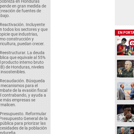
 pobreza en Honduras
pende en gran medida de
 creación de fuentes de
abajo.
 Reactivación. Incluyente
n todos los sectores y que
EN PORT
opicie que industrias,
mo construcción y
ricultura, puedan crecer.
 Reestructurar. La deuda
blica que equivale al 55%
l producto interno bruto
IB) de Honduras, niveles
 insostenibles.
 Recaudación. Búsqueda
 mecanismos para el
mbate de la evasión fiscal
el contrabando, y ayuda a
e más empresas se
rmalicen.
 Presupuesto. Reformular
 Presupuesto General de la
pública para priorizar las
cesidades de la población
ndureña.