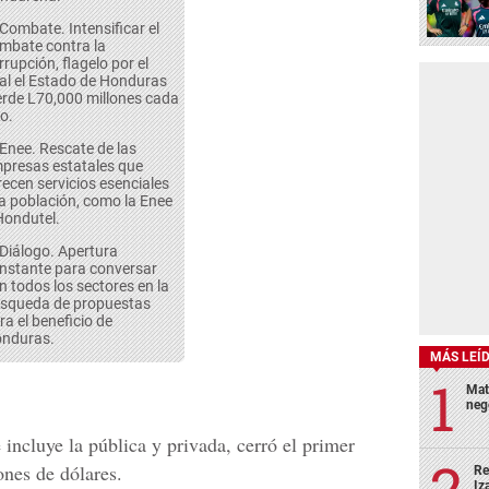
 Combate. Intensificar el
mbate contra la
rrupción, flagelo por el
al el Estado de Honduras
erde L70,000 millones cada
o.
 Enee. Rescate de las
presas estatales que
recen servicios esenciales
la población, como la Enee
Hondutel.
 Diálogo. Apertura
nstante para conversar
n todos los sectores en la
squeda de propuestas
ra el beneficio de
nduras.
MÁS LEÍ
Mat
neg
e incluye la pública y privada, cerró el primer
nes de dólares.
Re
Iz