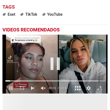
Eset
TikTok
YouTube
VIDEOS RECOMENDADOS
0
seconds
of
30