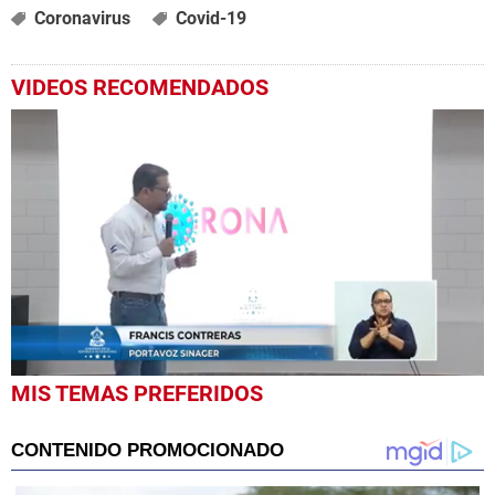
Coronavirus
Covid-19
VIDEOS RECOMENDADOS
0
MIS TEMAS PREFERIDOS
seconds
of
6
minutes,
58
seconds