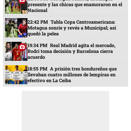
presente y las chicas que enamoraron en el
Nacional
22:42 PM
Tabla Copa Centroamericana:
Motagua sonríe y revés a Municipal; así
quedó la pelea
19:34 PM
Real Madrid agita el mercado,
Rodri toma decisión y Barcelona cierra
acuerdo
18:55 PM
A prisión tres hondureños que
llevaban cuatro millones de lempiras en
efectivo en La Ceiba