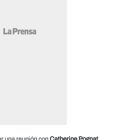
er una reunión con
Catherine Pognat
,