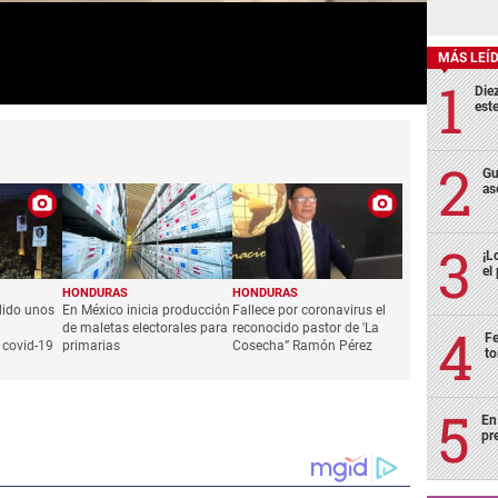
MÁS LEÍ
Die
est
Gu
as
¡L
el
HONDURAS
HONDURAS
dido unos
En México inicia producción
Fallece por coronavirus el
de maletas electorales para
reconocido pastor de 'La
Fe
 covid-19
primarias
Cosecha” Ramón Pérez
to
En
pr