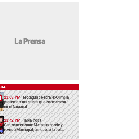
ADA
22:08 PM
Motagua celebra, exOlimpia
presente y las chicas que enamoraron
en el Nacional
22:42 PM
Tabla Copa
Centroamericana: Motagua sonríe y
revés a Municipal; así quedó la pelea