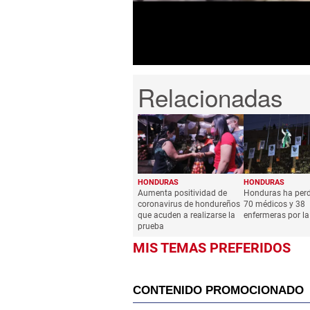
seconds
Volume
0%
HONDURAS
HONDURAS
Aumenta positividad de
Honduras ha per
coronavirus de hondureños
70 médicos y 38
que acuden a realizarse la
enfermeras por la
prueba
MIS TEMAS PREFERIDOS