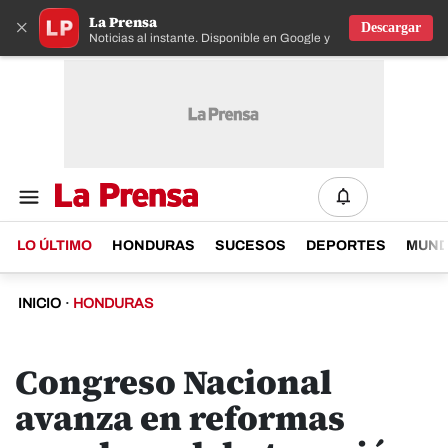
La Prensa
×
Descargar
Noticias al instante. Disponible en Google y IOS
LO ÚLTIMO
HONDURAS
SUCESOS
DEPORTES
MUN
INICIO
·
HONDURAS
Congreso Nacional
avanza en reformas