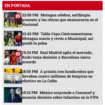
EN PORTADA
22:08 PM
Motagua celebra, exOlimpia
presente y las chicas que enamoraron en el
Nacional
22:42 PM
Tabla Copa Centroamericana:
Motagua sonríe y revés a Municipal; así
quedó la pelea
19:34 PM
Real Madrid agita el mercado,
Rodri toma decisión y Barcelona cierra
acuerdo
18:55 PM
A prisión tres hondureños que
llevaban cuatro millones de lempiras en
efectivo en La Ceiba
19:15 PM
México sorprende a Concacaf y
anuncia decisión sobre Infantino en la FIFA