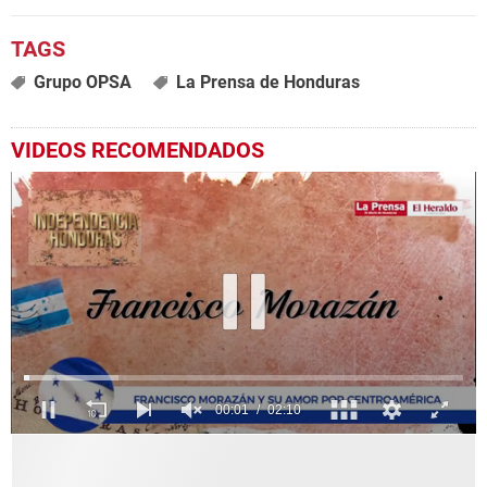
Grupo OPSA
La Prensa de Honduras
VIDEOS RECOMENDADOS
0
seconds
of