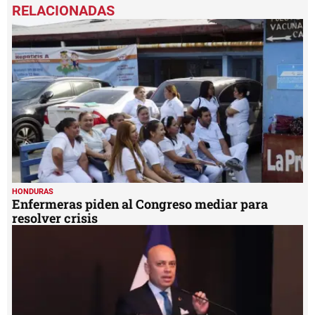
seconds
of
1
minute,
7
seconds
HONDURAS
Enfermeras piden al Congreso mediar para
resolver crisis