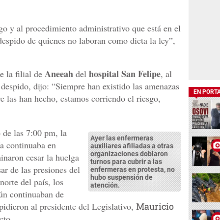
go y al procedimiento administrativo que está en el
despido de quienes no laboran como dicta la ley”,
Aneeah
hospital San Felipe
 la filial de
del
, al
 despido, dijo: “Siempre han existido las amenazas
EN PORT
e las han hecho, estamos corriendo el riesgo,
o de las 7:00 pm, la
Ayer las enfermeras
a continuaba en
auxiliares afiliadas a otras
organizaciones doblaron
inaron cesar la huelga
turnos para cubrir a las
ar de las presiones del
enfermeras en protesta, no
hubo suspensión de
norte del país, los
atención.
ún continuaban de
pidieron al presidente del Legislativo,
Mauricio
cto.