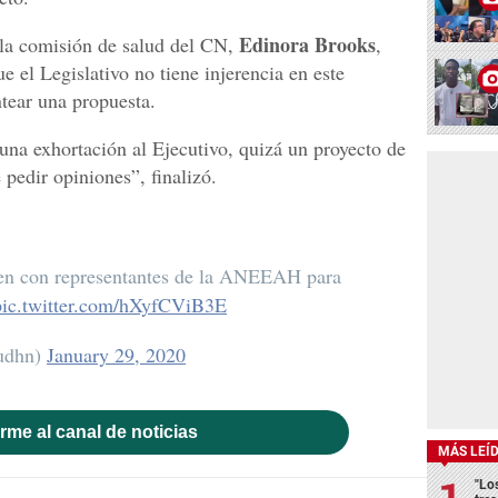
Edinora Brooks
e la comisión de salud del CN,
,
 el Legislativo no tiene injerencia en este
tear una propuesta.
una exhortación al Ejecutivo, quizá un proyecto de
 pedir opiniones”, finalizó.
nen con representantes de la ANEEAH para
pic.twitter.com/hXyfCViB3E
ludhn)
January 29, 2020
rme al canal de noticias
MÁS LEÍ
"Lo