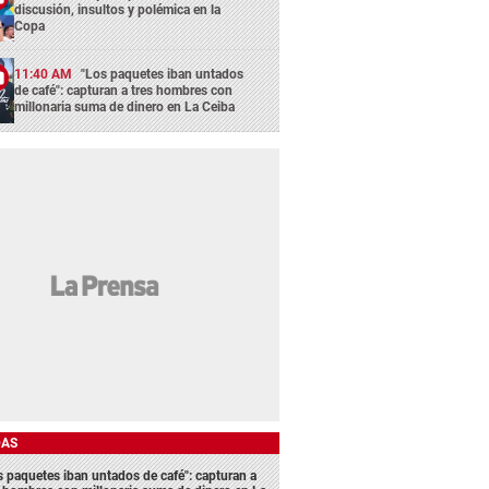
discusión, insultos y polémica en la
Copa
11:40 AM
"Los paquetes iban untados
de café": capturan a tres hombres con
millonaria suma de dinero en La Ceiba
DAS
s paquetes iban untados de café": capturan a