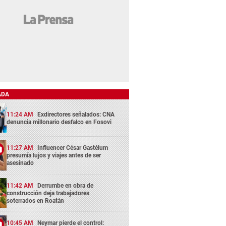
ADA
11:24 AM
Exdirectores señalados: CNA
denuncia millonario desfalco en Fosovi
11:27 AM
Influencer César Gastélum
presumía lujos y viajes antes de ser
asesinado
11:42 AM
Derrumbe en obra de
construcción deja trabajadores
soterrados en Roatán
10:45 AM
Neymar pierde el control: