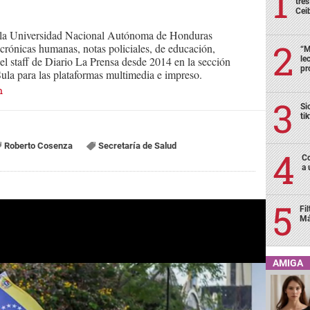
tre
Cei
 la Universidad Nacional Autónoma de Honduras
crónicas humanas, notas policiales, de educación,
“M
le
el staff de Diario La Prensa desde 2014 en la sección
pr
Sula para las plataformas multimedia e impreso.
n
Si
ti
Roberto Cosenza
Secretaría de Salud
Co
a 
Fi
Má
AMIGA