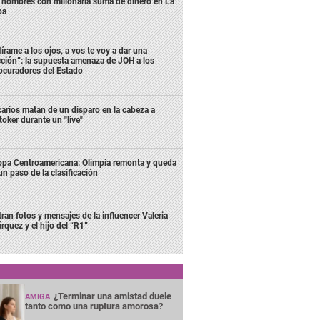
s hombres con millonaria suma de dinero en La
ba
írame a los ojos, a vos te voy a dar una
cción”: la supuesta amenaza de JOH a los
ocuradores del Estado
carios matan de un disparo en la cabeza a
ktoker durante un "live"
pa Centroamericana: Olimpia remonta y queda
un paso de la clasificación
ltran fotos y mensajes de la influencer Valeria
rquez y el hijo del “R1”
¿Terminar una amistad duele
AMIGA
tanto como una ruptura amorosa?