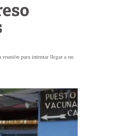
reso
s
reunión para intentar llegar a un