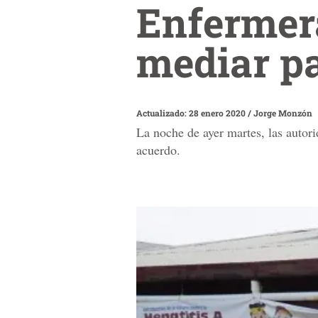
Enfermer
mediar pa
Actualizado: 28 enero 2020
/
Jorge Monzón
La noche de ayer martes, las autor
acuerdo.