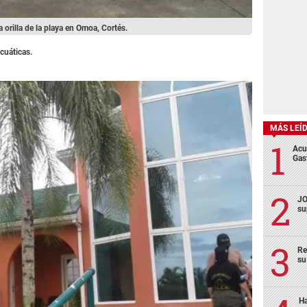
 orilla de la playa en Omoa, Cortés.
cuáticas.
MÁS LEÍ
Acu
Gas
JO
su
Re
su
Ha