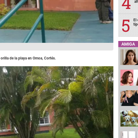
af
El
ti
AMIGA
orilla de la playa en Omoa, Cortés.