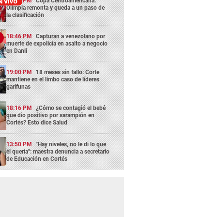
13:29 PM
Copa Centroamericana:
Olimpia remonta y queda a un paso de
la clasificación
18:46 PM
Capturan a venezolano por
muerte de expolicía en asalto a negocio
en Danlí
19:00 PM
18 meses sin fallo: Corte
mantiene en el limbo caso de líderes
garífunas
18:16 PM
¿Cómo se contagió el bebé
que dio positivo por sarampión en
Cortés? Esto dice Salud
13:50 PM
"Hay niveles, no le di lo que
él quería": maestra denuncia a secretario
de Educación en Cortés