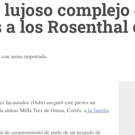
lujoso complejo
 a los Rosentha
 con arena importada.
s Incautados (Oabi) aseguró este jueves un
la aldeas Milla Tres de Omoa, Cortés, a
la familia
n de aseguramiento de parte de un juzgado de