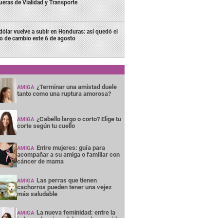
ueras de Vialidad y Transporte
 dólar vuelve a subir en Honduras: así quedó el
po de cambio este 6 de agosto
¿Terminar una amistad duele
AMIGA
tanto como una ruptura amorosa?
¿Cabello largo o corto? Elige tu
AMIGA
corte según tu cuello
Entre mujeres: guía para
AMIGA
acompañar a su amiga o familiar con
cáncer de mama
Las perras que tienen
AMIGA
cachorros pueden tener una vejez
más saludable
La nueva feminidad: entre la
AMIGA