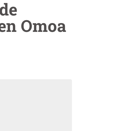
 de
l en Omoa