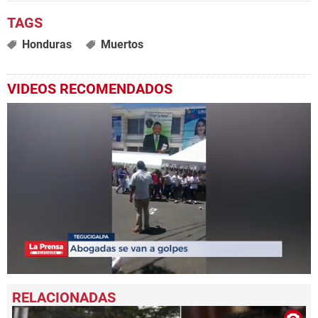
Honduras
Muertos
VIDEOS RECOMENDADOS
0
seconds
of
48