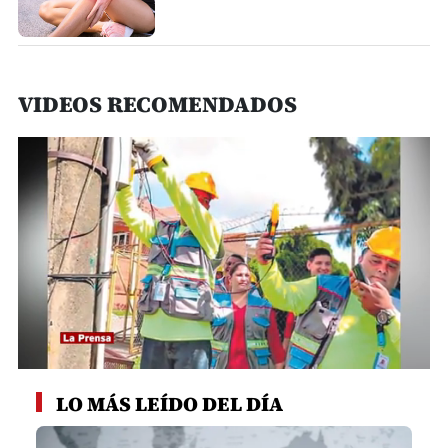
VIDEOS RECOMENDADOS
0
seconds
LO MÁS LEÍDO DEL DÍA
of
59
seconds