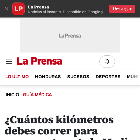
La Prensa
×
Descargar
Noticias al instante. Disponible en Google y IOS
LO ÚLTIMO
HONDURAS
SUCESOS
DEPORTES
MUN
INICIO
·
GUÍA MÉDICA
¿Cuántos kilómetros
debes correr para