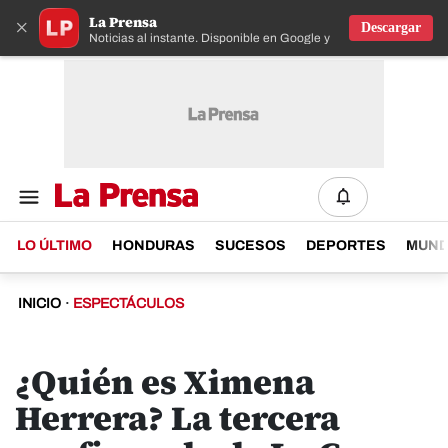
La Prensa
×
Descargar
Noticias al instante. Disponible en Google y IOS
LO ÚLTIMO
HONDURAS
SUCESOS
DEPORTES
MUN
INICIO
·
ESPECTÁCULOS
¿Quién es Ximena
Herrera? La tercera