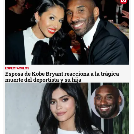
minute,
41
seconds
ESPECTÁCULOS
Esposa de Kobe Bryant reacciona a la trágica
muerte del deportista y su hija