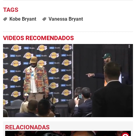
Kobe Bryant
Vanessa Bryant
VIDEOS RECOMENDADOS
0
seconds
of
1