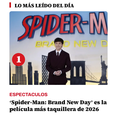
seconds
LO MÁS LEÍDO DEL DÍA
of
1
minute,
18
seconds
1
ESPECTACULOS
‘Spider-Man: Brand New Day’ es la
película más taquillera de 2026