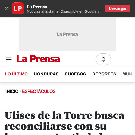
La Prensa
×
Descargar
Noticias al instante. Disponible en Google y IOS
LO ÚLTIMO
HONDURAS
SUCESOS
DEPORTES
MUN
INICIO
·
ESPECTÁCULOS
Ulises de la Torre busca
reconciliarse con su