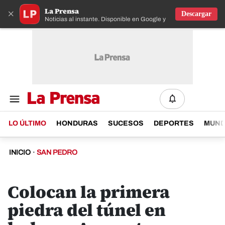
La Prensa
×
Descargar
Noticias al instante. Disponible en Google y IOS
LO ÚLTIMO
HONDURAS
SUCESOS
DEPORTES
MUN
INICIO
·
SAN PEDRO
Colocan la primera
piedra del túnel en