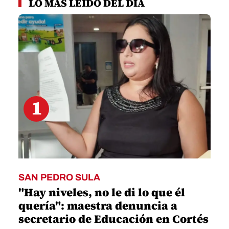
LO MÁS LEÍDO DEL DÍA
of
44
seconds
1
SAN PEDRO SULA
"Hay niveles, no le di lo que él
quería": maestra denuncia a
secretario de Educación en Cortés