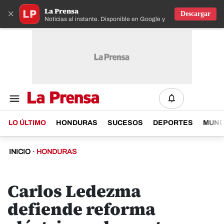
La Prensa
×
Descargar
Noticias al instante. Disponible en Google y IOS
LO ÚLTIMO
HONDURAS
SUCESOS
DEPORTES
MUN
INICIO
·
HONDURAS
Carlos Ledezma
defiende reforma