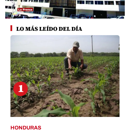
0
seconds
LO MÁS LEÍDO DEL DÍA
of
54
seconds
1
HONDURAS